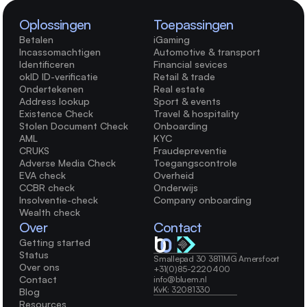
Oplossingen
Toepassingen
Betalen
iGaming
Incassomachtigen
Automotive & transport
Identificeren
Financial sevices
okID ID-verificatie
Retail & trade
Ondertekenen
Real estate
Address lookup
Sport & events
Existence Check
Travel & hospitality
Stolen Document Check
Onboarding
AML
KYC
CRUKS
Fraudepreventie
Adverse Media Check
Toegangscontrole
EVA check
Overheid
CCBR check
Onderwijs
Insolventie-check
Company onboarding
Wealth check
Over
Contact
Getting started
Status
Smallepad 30 3811MG Amersfoort    
Over ons
+31(0)85-2220400 
Contact
info@bluem.nl 
KvK: 32081330
Blog
Resources