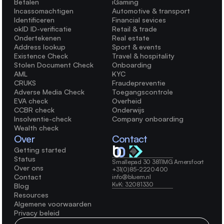
Betalen
iGaming
Incassomachtigen
Automotive & transport
Identificeren
Financial sevices
okID ID-verificatie
Retail & trade
Ondertekenen
Real estate
Address lookup
Sport & events
Existence Check
Travel & hospitality
Stolen Document Check
Onboarding
AML
KYC
CRUKS
Fraudepreventie
Adverse Media Check
Toegangscontrole
EVA check
Overheid
CCBR check
Onderwijs
Insolventie-check
Company onboarding
Wealth check
Over
Contact
Getting started
Status
Smallepad 30 3811MG Amersfoort    
Over ons
+31(0)85-2220400 
Contact
info@bluem.nl 
KvK: 32081330
Blog
Resources
Algemene voorwaarden
Privacy beleid