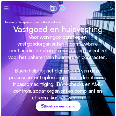
Home
Toepassingen
Real estate
Vastgoed en huisvesting
Voor woningcorporaties en 
vastgoedorganisaties is betrouwbare 
identificatie, betaling en machtiging essentieel 
voor het beheren van huurders en contracten. 
Bluem helpt bij het digitaliseren van deze 
processen met oplossingen voor identificatie, 
incassomachtiging, IBAN-checks en AML-
controle, zodat organisaties compliant en 
efficiënt kunnen werken.
Boek nu een demo